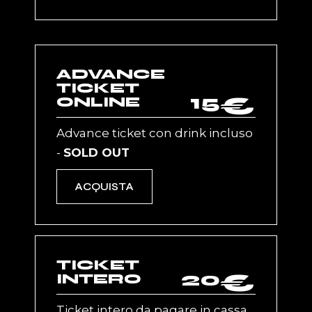
ADVANCE
TICKET
15
€
ONLINE
Advance ticket con drink incluso
-
SOLD OUT
ACQUISTA
TICKET
20
€
INTERO
Ticket intero da pagare in cassa