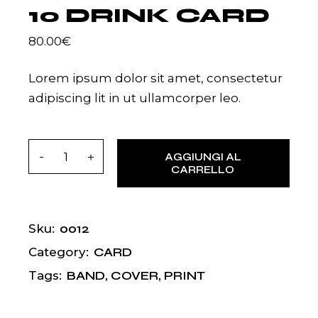
10 DRINK CARD
80.00
€
Lorem ipsum dolor sit amet, consectetur
adipiscing lit in ut ullamcorper leo.
10 Drink Card quantity
AGGIUNGI AL
CARRELLO
0012
Sku:
CARD
Category:
BAND
,
COVER
,
PRINT
Tags: